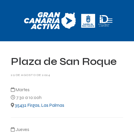
Inicio
Plaza de San Roque
GC Activa
29 DE AGOSTO DE 2024
Servicios
Noticias
Martes
7:30 a 10:00h
Equipo
35432 Firgas, Las Palmas
Contacto
Trabaja con nosotros
Jueves